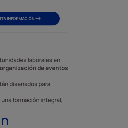
400 horas
ITA INFORMACIÓN
SOLICITA INFO
tunidades laborales en
 organización de eventos
stán diseñados para
una formación integral,
ón