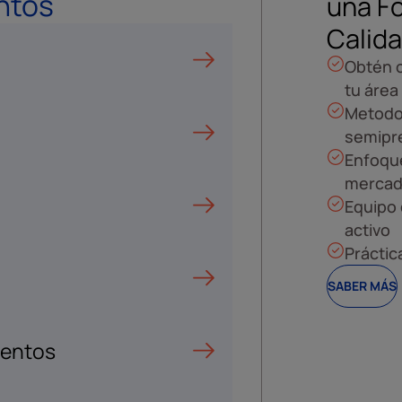
ntos
una F
Calid
Obtén c
tu área
Metodol
semipr
Enfoque
mercad
Equipo 
activo
Práctic
SABER MÁS
ventos