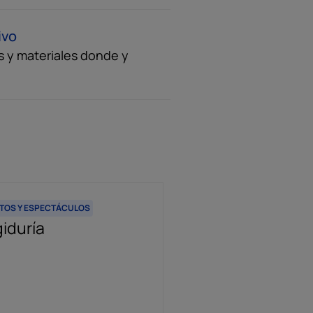
ivo
s y materiales donde y
TOS Y ESPECTÁCULOS
CURSOS DE EVENTOS Y ESP
iduría
Curso Wedding 