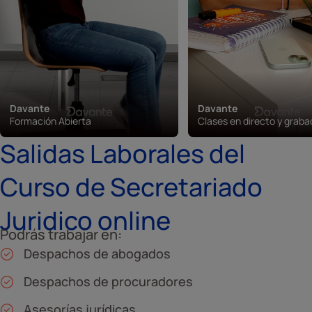
Davante
Davante
Formación Abierta
Clases en directo y grab
Salidas Laborales del
Curso de Secretariado
Juridico online
Podrás trabajar en:
Despachos de abogados
Despachos de procuradores
Asesorías jurídicas