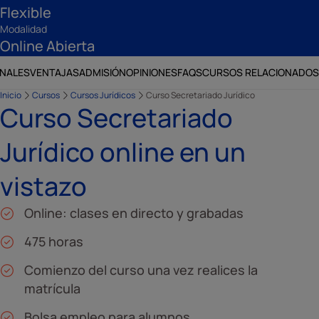
Flexible
Modalidad
Online Abierta
ONALES
VENTAJAS
ADMISIÓN
OPINIONES
FAQS
CURSOS RELACIONADOS
Inicio
Cursos
Cursos Jurídicos
Curso Secretariado Jurídico
Curso Secretariado
Jurídico online en un
vistazo
Online: clases en directo y grabadas
475 horas
Comienzo del curso una vez realices la
matrícula
Bolsa empleo para alumnos