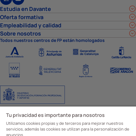
Estudia en Davante
Oferta formativa
Empleabilidad y calidad
Sobre nosotros
Todos nuestros centros de FP están homologados
Aviso Legal
Política de privacidad
Política de cookies
Ajustes de cookies
Tu privacidad es importante para nosotros
Código y canal ético
© Davante 2026
Utilizamos cookies propias y de terceros para mejorar nuestros
servicios, además las cookies se utilizan para la personalización de
anuncios.