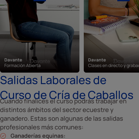
Davante
Davante
Formación Abierta
Clases en directo y grab
Salidas Laborales de
Curso de Cría de Caballos
Cuando finalices el curso podrás trabajar en
distintos ámbitos del sector ecuestre y
ganadero. Estas son algunas de las salidas
profesionales más comunes:
Ganaderías equinas: