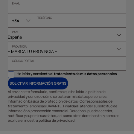
EMAIL
TELÉFONO
+34
PAIS
PROVINCIA
CÓDIGO POSTAL
He leído y consiento
el tratamiento de mis datos personales
SOLICITAR INFORMACIÓN GRATIS
Al enviar este formulario, confirmo que he leído la política de
privacidad y conozco cómo se tratarán mis datos personales.
Información básica de protección de datos: Corresponsables del
tratamiento: empresas DAVANTE. Finalidad: atender su solicitud de
información y prospección comercial. Derechos: puede acceder,
rectificar y suprimir sus datos, así como otros derechos tal y como se
explica en nuestra
política de privacidad
.