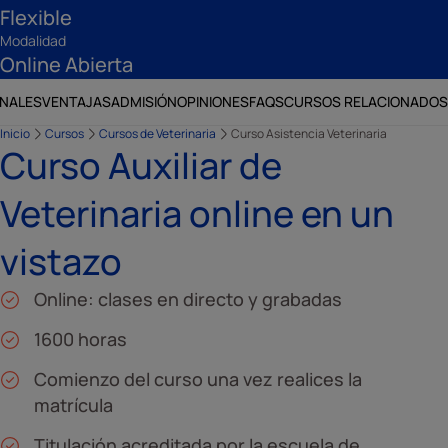
Flexible
Modalidad
Online Abierta
ONALES
VENTAJAS
ADMISIÓN
OPINIONES
FAQS
CURSOS RELACIONADOS
Inicio
Cursos
Cursos de Veterinaria
Curso Asistencia Veterinaria
Curso Auxiliar de
Veterinaria online en un
vistazo
Online: clases en directo y grabadas
1600 horas
Comienzo del curso una vez realices la
matrícula
Titulación acreditada por la escuela de