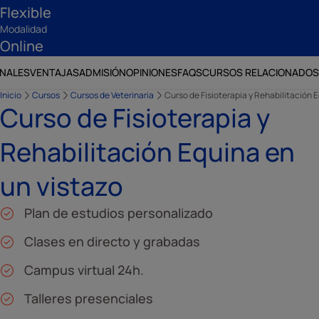
Flexible
Modalidad
Online
ONALES
VENTAJAS
ADMISIÓN
OPINIONES
FAQS
CURSOS RELACIONADOS
Inicio
Cursos
Cursos de Veterinaria
Curso de Fisioterapia y Rehabilitación 
Curso de Fisioterapia y
Rehabilitación Equina en
un vistazo
Plan de estudios personalizado
Clases en directo y grabadas
Campus virtual 24h.
Talleres presenciales