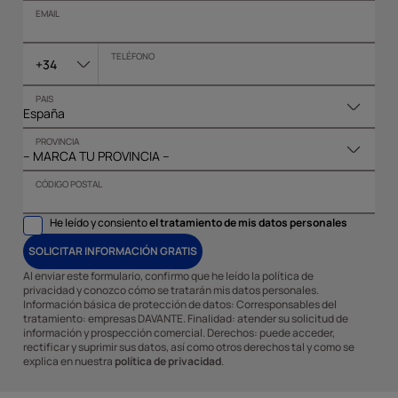
EMAIL
TELÉFONO
+34
PAIS
PROVINCIA
CÓDIGO POSTAL
He leído y consiento
el tratamiento de mis datos personales
SOLICITAR INFORMACIÓN GRATIS
Al enviar este formulario, confirmo que he leído la política de
privacidad y conozco cómo se tratarán mis datos personales.
Información básica de protección de datos: Corresponsables del
tratamiento: empresas DAVANTE. Finalidad: atender su solicitud de
información y prospección comercial. Derechos: puede acceder,
rectificar y suprimir sus datos, así como otros derechos tal y como se
explica en nuestra
política de privacidad
.