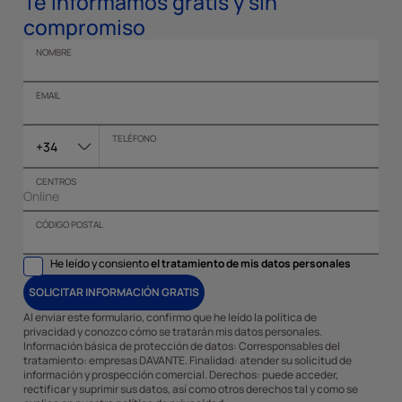
Te informamos gratis y sin
compromiso
NOMBRE
EMAIL
TELÉFONO
+34
CENTROS
CÓDIGO POSTAL
He leído y consiento
el tratamiento de mis datos personales
SOLICITAR INFORMACIÓN GRATIS
Al enviar este formulario, confirmo que he leído la política de
privacidad y conozco cómo se tratarán mis datos personales.
Información básica de protección de datos: Corresponsables del
tratamiento: empresas DAVANTE. Finalidad: atender su solicitud de
información y prospección comercial. Derechos: puede acceder,
rectificar y suprimir sus datos, así como otros derechos tal y como se