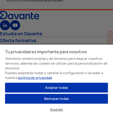
explica en nuestra
política de privacidad
.
Estudia en Davante
Oferta formativa
Empleabilidad y calidad
Tu privacidad es importante para nosotros
Sobre nosotros
Utilizamos cookies propias y de terceros para mejorar nuestros
Todos nuestros centros de FP están homologados
servicios, además las cookies se utilizan para la personalización de
anuncios.
Puedes aceptarlas todas o cambiar la configuración o acceder a
nuestra
política de privacidad
.
Aceptar todas
Rechazar todas
Ajustes