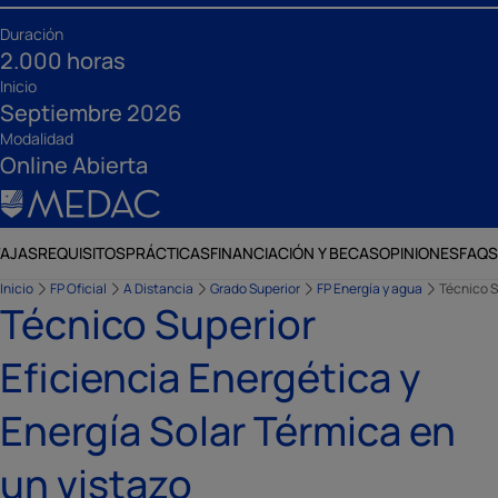
Duración
2.000 horas
Inicio
Septiembre 2026
Modalidad
Online Abierta
AJAS
REQUISITOS
PRÁCTICAS
FINANCIACIÓN Y BECAS
OPINIONES
FAQS
Inicio
FP Oficial
A Distancia
Grado Superior
FP Energía y agua
Técnico S
Técnico Superior
Eficiencia Energética y
Energía Solar Térmica en
un vistazo