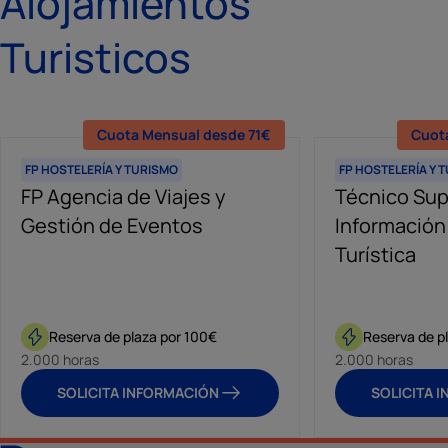
Alojamientos
Turisticos
Cuota Mensual desde 71€
Cuot
FP HOSTELERÍA Y TURISMO
FP HOSTELERÍA Y 
FP Agencia de Viajes y
Técnico Sup
Gestión de Eventos
Información
Turística
Reserva de plaza por 100€
Reserva de p
2.000 horas
2.000 horas
SOLICITA INFORMACIÓN
SOLICITA 