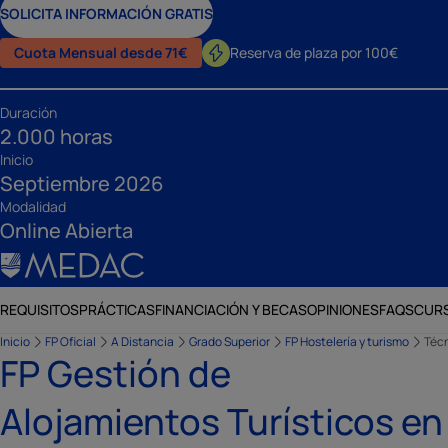
SOLICITA INFORMACIÓN GRATIS
Cuota Mensual desde 71€
Reserva de plaza por 100€
Duración
2.000 horas
Inicio
Septiembre 2026
Modalidad
Online Abierta
REQUISITOS
PRÁCTICAS
FINANCIACIÓN Y BECAS
OPINIONES
FAQS
CUR
Inicio
FP Oficial
A Distancia
Grado Superior
FP Hostelería y turismo
Técn
FP Gestión de
Alojamientos Turísticos en