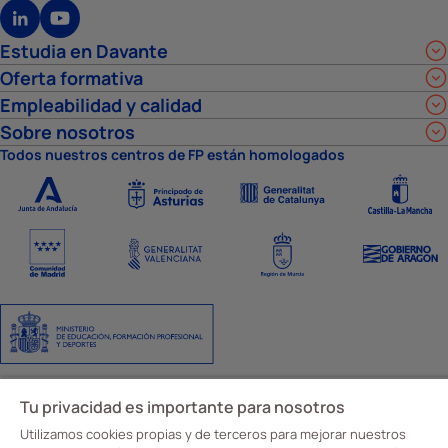
Estudia en Davante
Oferta formativa
Empleabilidad y calidad
Sobre nosotros
Todos nuestros centros de FP están homologados
Aviso Legal
Política de privacidad
Política de cookies
Ajustes de cookies
Tu privacidad es importante para nosotros
Código y canal ético
© Davante 2026
Utilizamos cookies propias y de terceros para mejorar nuestros