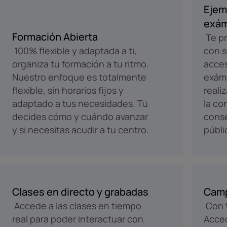
Ejem
exám
Formación Abierta
Te pr
100% flexible y adaptada a ti,
con s
organiza tu formación a tu ritmo.
acces
Nuestro enfoque es totalmente
exám
flexible, sin horarios fijos y
reali
adaptado a tus necesidades. Tú
la co
decides cómo y cuándo avanzar
conse
y si necesitas acudir a tu centro.
públi
Clases en directo y grabadas
Camp
Accede a las clases en tiempo
Con t
real para poder interactuar con
Acced