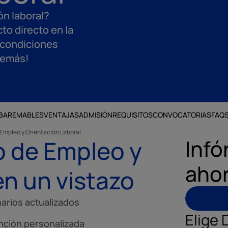
ón laboral?
o directo en la
 condiciones
 demás!
BAREMABLES
VENTAJAS
ADMISIÓN
REQUISITOS
CONVOCATORIAS
FAQ
Empleo y Orientación Laboral
Infó
o de Empleo y
aho
en un vistazo
arios actualizados
Elige 
nción personalizada