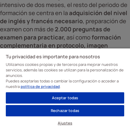
intensivo de dos meses, el resto del periodo de
formación se centra en la
adquisición del nivel
de inglés y francés necesario
, preparación de
examen con más de
2.000 preguntas de
examen para practicar,
así como
formación
complementaria en protocolo, imagen
personal
, y, sobre todo, en
inserción laboral
.
Tu privacidad es importante para nosotros
Utilizamos cookies propias y de terceros para mejorar nuestros
¿Cuánto gana una azafata
servicios, además las cookies se utilizan para la personalización de
anuncios.
de vuelo?
Puedes aceptarlas todas o cambiar la configuración o acceder a
nuestra
política de privacidad
.
Aceptar todas
Sueldo medio en España
Rechazar todas
El
salario medio de un auxiliar de vuelo en
Ajustes
España oscila entre 1.500€ y 3.000€
brutos