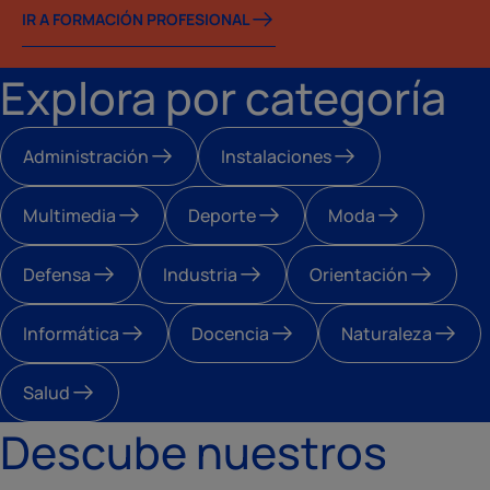
IR A FORMACIÓN PROFESIONAL
Explora por categoría
Administración
Instalaciones
Multimedia
Deporte
Moda
Defensa
Industria
Orientación
Informática
Docencia
Naturaleza
Salud
Descube nuestros