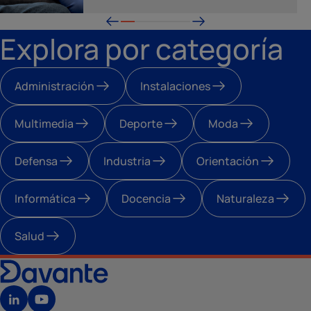
Explora por categoría
Administración
Instalaciones
Multimedia
Deporte
Moda
Defensa
Industria
Orientación
Informática
Docencia
Naturaleza
Salud