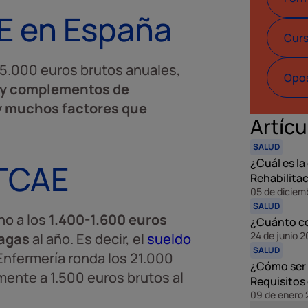
E en España
Curs
5.000 euros brutos anuales,
Opos
 y complementos de
 muchos factores que
Artícu
SALUD
¿Cuál es la
 TCAE
Rehabilita
05 de diciem
SALUD
no a los
1.400-1.600 euros
¿Cuánto co
24 de junio 
pagas
al año. Es decir, el
sueldo
SALUD
Enfermería ronda los 21.000
¿Cómo ser 
mente a 1.500 euros brutos al
Requisitos
09 de enero