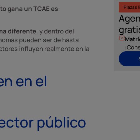
Plazas l
nto gana un TCAE es
Agen
grati
ma diferente
, y dentro del
Matrí
ónomas pueden ser de hasta
¡Cons
ctores influyen realmente en la
en en el
ector público