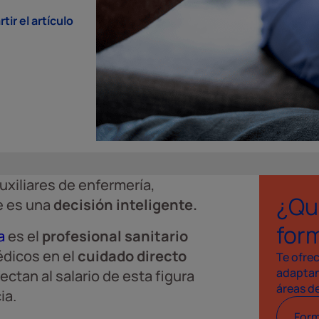
ir el artículo
uxiliares de enfermería,
¿Qu
e es una
decisión inteligente.
for
a
es el
profesional sanitario
dicos en el
cuidado directo
Te ofre
adaptan
ctan al salario de esta figura
áreas d
ia.
Form