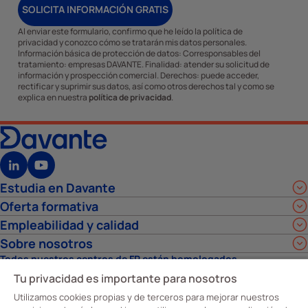
SOLICITA INFORMACIÓN GRATIS
Al enviar este formulario, confirmo que he leído la política de
privacidad y conozco cómo se tratarán mis datos personales.
Información básica de protección de datos: Corresponsables del
tratamiento: empresas DAVANTE. Finalidad: atender su solicitud de
información y prospección comercial. Derechos: puede acceder,
rectificar y suprimir sus datos, así como otros derechos tal y como se
explica en nuestra
política de privacidad
.
Estudia en Davante
Oferta formativa
Empleabilidad y calidad
Sobre nosotros
Todos nuestros centros de FP están homologados
Tu privacidad es importante para nosotros
Utilizamos cookies propias y de terceros para mejorar nuestros