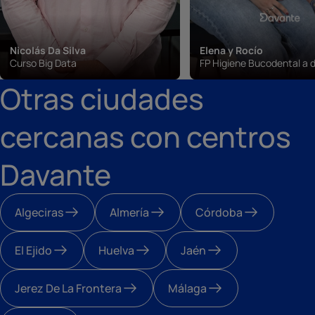
Nicolás Da Silva
Elena y Rocío
Curso Big Data
FP Higiene Bucodental a d
Otras ciudades
cercanas con centros
Davante
Algeciras
Almería
Córdoba
El Ejido
Huelva
Jaén
Jerez De La Frontera
Málaga