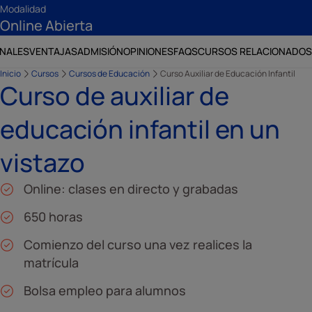
Modalidad
Online Abierta
ONALES
VENTAJAS
ADMISIÓN
OPINIONES
FAQS
CURSOS RELACIONADOS
Inicio
Cursos
Cursos de Educación
Curso Auxiliar de Educación Infantil
Curso de auxiliar de
educación infantil en un
vistazo
Online: clases en directo y grabadas
650 horas
Comienzo del curso una vez realices la
matrícula
Bolsa empleo para alumnos