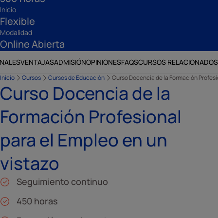
Inicio
Flexible
Modalidad
Online Abierta
ONALES
VENTAJAS
ADMISIÓN
OPINIONES
FAQS
CURSOS RELACIONADOS
Inicio
Cursos
Cursos de Educación
Curso Docencia de la Formación Profesi
Curso Docencia de la
Formación Profesional
para el Empleo en un
vistazo
Seguimiento continuo
450 horas