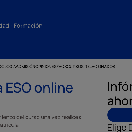
idad - Formación
DOLOGÍA
ADMISIÓN
OPINIONES
FAQS
CURSOS RELACIONADOS
Infó
a ESO online
aho
ienzo del curso una vez realices
atrícula
Elige 