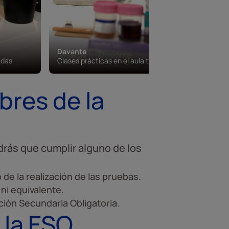
Davante
Davante
adas
Clases prácticas en el aula taller
Campus vi
bres de la
drás que cumplir alguno de los
e la realización de las pruebas.
 ni equivalente.
ón Secundaria Obligatoria.
 la ESO