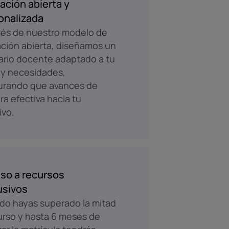
ación abierta y
onalizada
vés de nuestro modelo de
ción abierta, diseñamos un
rario docente adaptado a tu
 y necesidades,
urando que avances de
a efectiva hacia tu
ivo.
so a recursos
usivos
o hayas superado la mitad
urso y hasta 6 meses de