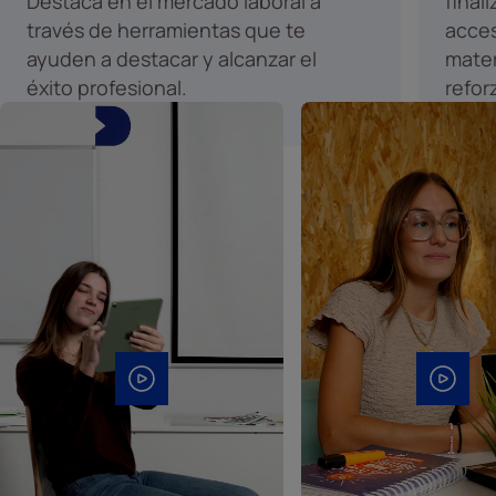
Destaca en el mercado laboral a
final
través de herramientas que te
acces
ayuden a destacar y alcanzar el
mater
éxito profesional.
refor