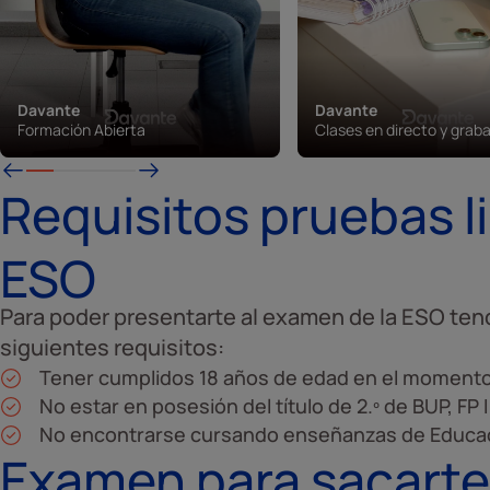
Davante
Davante
Formación Abierta
Clases en directo y grab
Requisitos pruebas li
ESO
Para poder presentarte al examen de la ESO ten
siguientes requisitos:
Tener cumplidos 18 años de edad en el momento d
No estar en posesión del título de 2.º de BUP, FP I
No encontrarse cursando enseñanzas de Educaci
Examen para sacarte