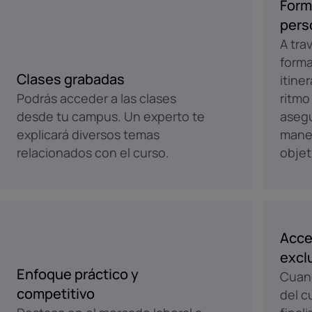
Form
pers
A tra
forma
Clases grabadas
itine
Podrás acceder a las clases
ritmo
desde tu campus. Un experto te
aseg
explicará diversos temas
maner
relacionados con el curso.
objet
Acce
excl
Enfoque práctico y
Cuand
competitivo
del c