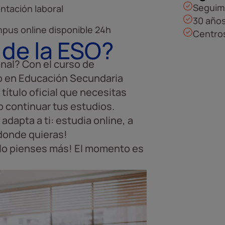
Seguim
entación laboral
30 años
pus online disponible 24h
Centros
 de la ESO?
nal? Con el curso de
do en Educación Secundaria
título oficial que necesitas
 continuar tus estudios.
dapta a ti: estudia online, a
 donde quieras!
o lo pienses más! El momento es