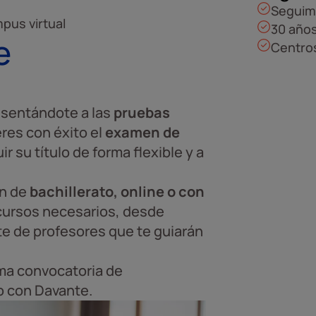
Seguim
pus virtual
30 años
e
Centros
sentándote a las
pruebas
res con éxito el
examen de
 su título de forma flexible y a
en de
bachillerato, online o con
ecursos necesarios, desde
te de profesores que te guiarán
ma convocatoria de
ro con Davante.