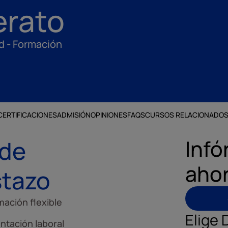
erato
ad - Formación
CERTIFICACIONES
ADMISIÓN
OPINIONES
FAQS
CURSOS RELACIONADO
Infó
 de
aho
stazo
mación flexible
Elige 
ntación laboral