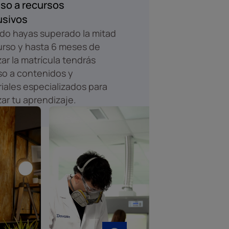
so a recursos
usivos
o hayas superado la mitad
urso y hasta 6 meses de
izar la matrícula tendrás
o a contenidos y
iales especializados para
zar tu aprendizaje.