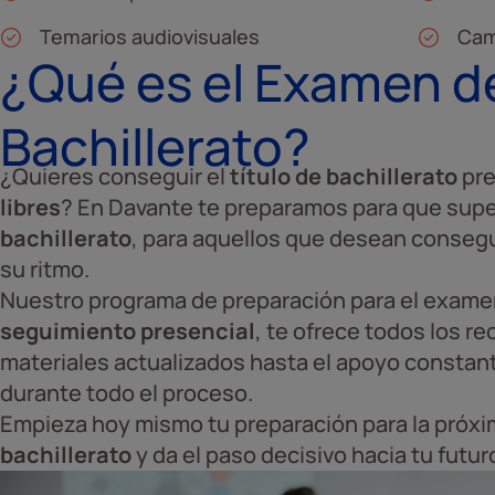
Temarios audiovisuales
Cam
¿Qué es el Examen d
Bachillerato?
¿Quieres conseguir el
título de bachillerato
pre
libres
? En Davante te preparamos para que supe
bachillerato
, para aquellos que desean conseguir
su ritmo.
Nuestro programa de preparación para el exam
seguimiento presencial
, te ofrece todos los r
materiales actualizados hasta el apoyo constan
durante todo el proceso.
Empieza hoy mismo tu preparación para la próxi
bachillerato
y da el paso decisivo hacia tu futu