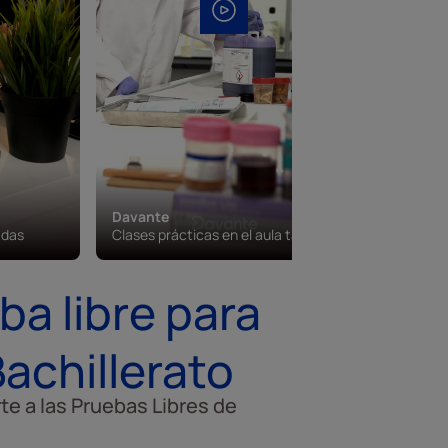
Davante
Davante
adas
Clases prácticas en el aula taller
Campus vi
ba libre para
Bachillerato
te a las Pruebas Libres de