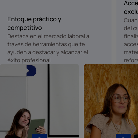
Acce
excl
Enfoque práctico y
Cuand
competitivo
del c
Destaca en el mercado laboral a
final
través de herramientas que te
acces
ayuden a destacar y alcanzar el
mater
éxito profesional.
refor