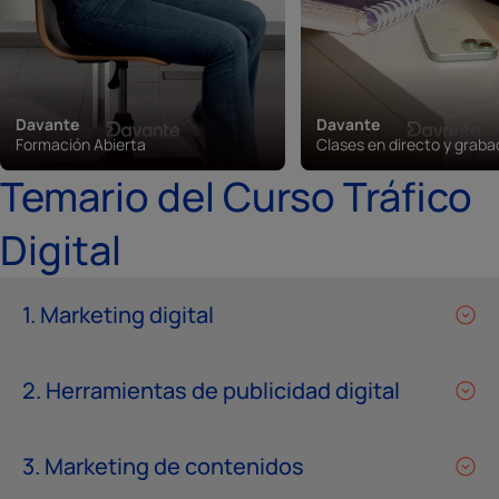
Davante
Davante
Formación Abierta
Clases en directo y grab
Temario del Curso Tráfico
Digital
1. Marketing digital
2. Herramientas de publicidad digital
3. Marketing de contenidos