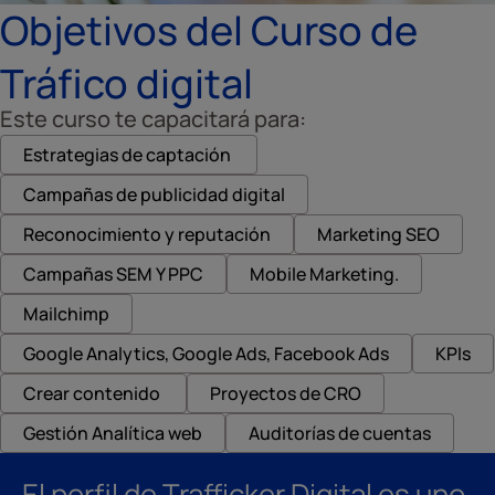
Objetivos del Curso de
Tráfico digital
Este curso te capacitará para:
Estrategias de captación
Campañas de publicidad digital
Reconocimiento y reputación
Marketing SEO
Campañas SEM Y PPC
Mobile Marketing.
Mailchimp
Google Analytics, Google Ads, Facebook Ads
KPIs
Crear contenido
Proyectos de CRO
Gestión Analítica web
Auditorías de cuentas
El perfil de Trafficker Digital es uno