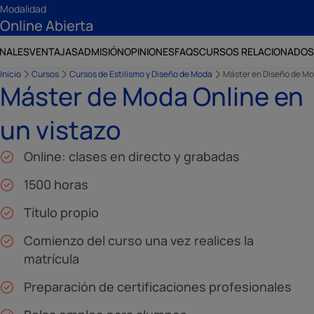
Modalidad
Online Abierta
ONALES
VENTAJAS
ADMISIÓN
OPINIONES
FAQS
CURSOS RELACIONADOS
Inicio
Cursos
Cursos de Estilismo y Diseño de Moda
Máster en Diseño de M
Máster de Moda Online en
un vistazo
Online: clases en directo y grabadas
1500 horas
Título propio
Comienzo del curso una vez realices la
matrícula
Preparación de certificaciones profesionales