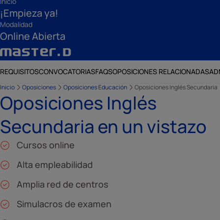
Inicio
¡Empieza ya!
Modalidad
Online Abierta
REQUISITOS
CONVOCATORIAS
FAQS
OPOSICIONES RELACIONADAS
AD
Inicio
Oposiciones
Oposiciones Educación
Oposiciones Inglés Secundaria
Oposiciones Inglés
Secundaria en un vistazo
Cursos online
Alta empleabilidad
Amplia red de centros
Simulacros de examen