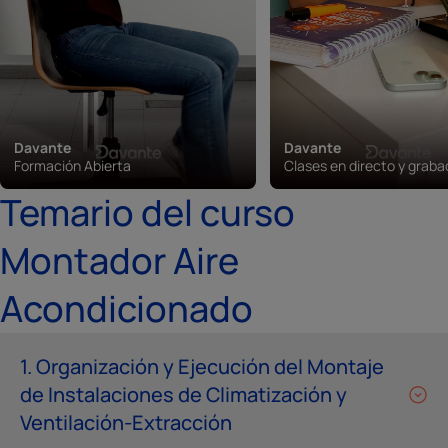
Davante
Davante
Formación Abierta
Clases en directo y grab
Temario del curso
Montador Aire
Acondicionado
1. Organización y Ejecución del Montaje
de Instalaciones de Climatización y
Ventilación-Extracción