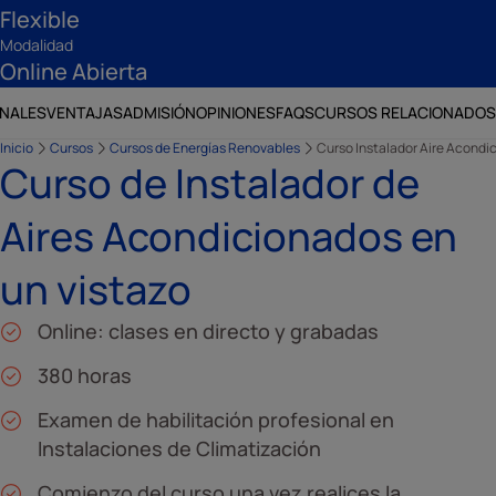
Flexible
Modalidad
Online Abierta
ONALES
VENTAJAS
ADMISIÓN
OPINIONES
FAQS
CURSOS RELACIONADOS
Inicio
Cursos
Cursos de Energías Renovables
Curso Instalador Aire Acondi
Curso de Instalador de
Aires Acondicionados en
un vistazo
Online: clases en directo y grabadas
380 horas
Examen de habilitación profesional en
Instalaciones de Climatización
Comienzo del curso una vez realices la