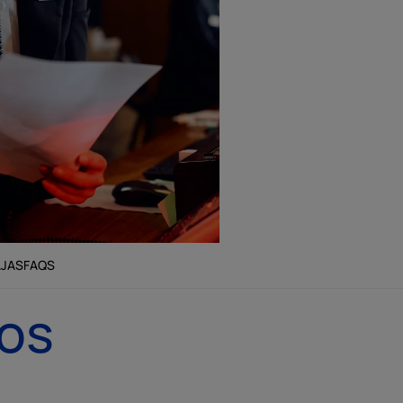
AJAS
FAQS
sos