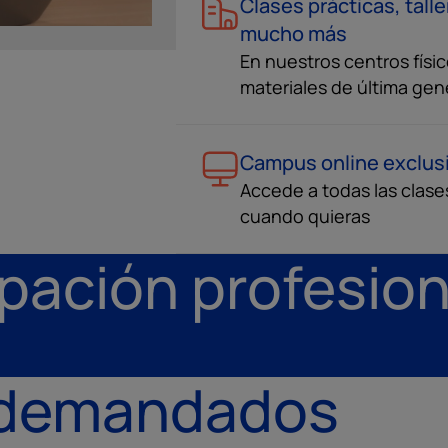
Clases prácticas, tall
mucho más
En nuestros centros físi
materiales de última gen
Campus online exclus
Accede a todas las clase
cuando quieras
pación profesion
 demandados