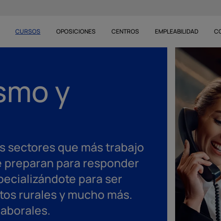
CURSOS
OPOSICIONES
CENTROS
EMPLEABILIDAD
C
smo y
los sectores que más trabajo
e preparan para responder
pecializándote para ser
ntos rurales y mucho más.
laborales.