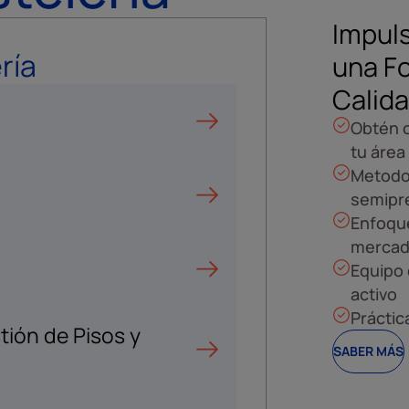
Impuls
ría
una F
Calid
Obtén c
tu área
Metodol
semipr
Enfoque
mercad
Equipo 
activo
Práctic
tión de Pisos y
SABER MÁS