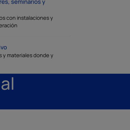
eres, seminarios y
cos con instalaciones y
eración
ivo
s y materiales donde y
al