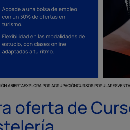
Accede a una bolsa de empleo
con un 30% de ofertas en
turismo.
Flexibilidad en las modalidades de
estudio, con clases online
adaptadas a tu ritmo.
IÓN ABIERTA
EXPLORA POR AGRUPACIÓN
CURSOS POPULARES
VENT
a oferta de Cur
telería