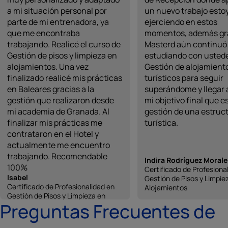
a mi situación personal por
un nuevo trabajo esto
parte de mi entrenadora, ya
ejerciendo en estos
que me encontraba
momentos, además gra
trabajando. Realicé el curso de
Masterd aún continuó
Gestión de pisos y limpieza en
estudiando con usted
alojamientos. Una vez
Gestión de alojamient
finalizado realicé mis prácticas
turísticos para seguir
en Baleares gracias a la
superándome y llegar 
gestión que realizaron desde
mi objetivo final que es
mi academia de Granada. Al
gestión de una estruc
finalizar mis prácticas me
turística.
contrataron en el Hotel y
actualmente me encuentro
trabajando. Recomendable
Indira Rodríguez Morale
100%
Certificado de Profesiona
Isabel
Gestión de Pisos y Limpie
Certificado de Profesionalidad en
Alojamientos
Gestión de Pisos y Limpieza en
Preguntas Frecuentes de
Alojamientos