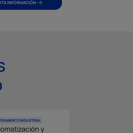
ITA INFORMACIÓN
SOLICITA INFO
s
o
ENIMIENTO INDUSTRIAL
CURSOS DE VETERINARIA
omatización y
Curso Asistencia