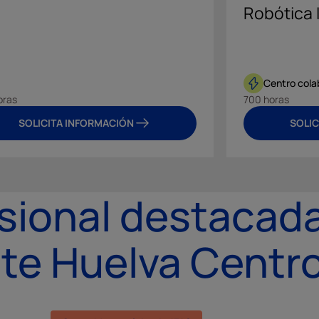
Robótica 
Centro col
oras
700 horas
SOLICITA INFORMACIÓN
SOLIC
sional destacad
te Huelva Centr