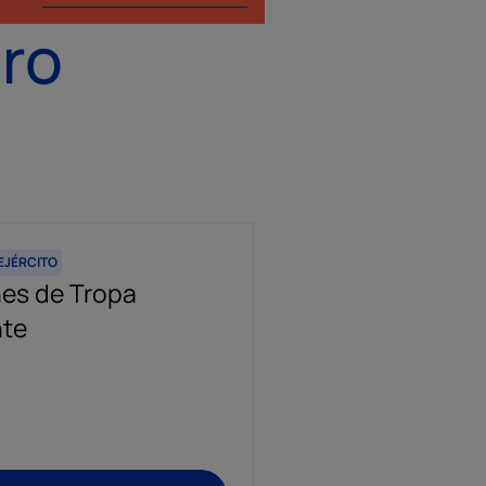
ro
EJÉRCITO
OPOSICIONES AL EJÉRCITO
es de Tropa
Oposiciones Sub
te
Ejército
1.559 plazas convoca