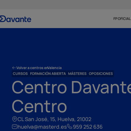
FP OFICIAL
Volver a centros en
Valencia
CURSOS
FORMACIÓN ABIERTA
MÁSTERES
OPOSICIONES
Centro Davant
Centro
CL San José, 15, Huelva, 21002
huelva@masterd.es
959 252 636