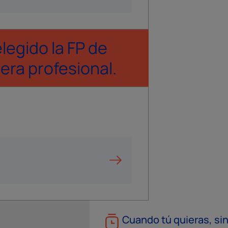
egido la FP de
era profesional.
Cuando tú quieras, sin