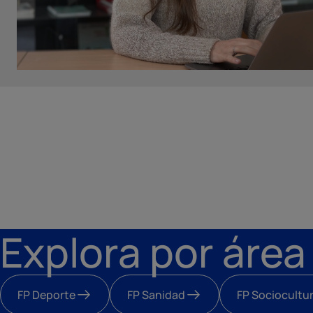
Explora por área
FP Deporte
FP Sanidad
FP Sociocultur