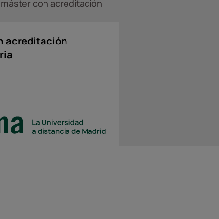
 máster con acreditación
n acreditación
ria