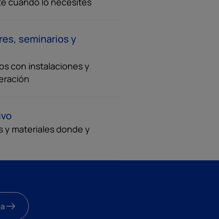
te cuando lo necesites
eres, seminarios y
cos con instalaciones y
eración
ivo
s y materiales donde y
ca