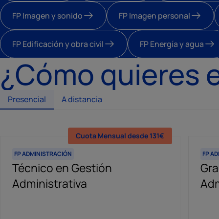
FP Imagen y sonido
FP Imagen personal
FP Edificación y obra civil
FP Energía y agua
¿Cómo quieres e
Presencial
A distancia
Cuota Mensual desde 131€
Cuota Mensual desde 71€
FP ADMINISTRACIÓN
FP ADMINISTRACIÓN
FP A
FP A
Técnico en Gestión
Grado Medio Administrativo a
Gra
Gra
Administrativa
distancia
Adm
Adm
dis