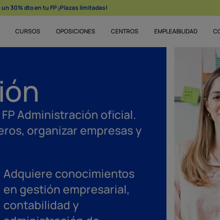
un 30% dto en tu FP ¡Plazas limitadas!
CURSOS
OPOSICIONES
CENTROS
EMPLEABILIDAD
C
ión
FP Administración oficial.
eros, organizar empresas y
Adquiere conocimientos
en gestión empresarial,
contabilidad y