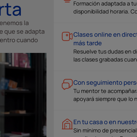
rta
Formación adaptada a tu s
disponibilidad horaria. C
tenemos la
te que se adapta
Clases online en direc
u centro cuando
más tarde
Resuelve tus dudas en di
las clases grabadas cua
Con seguimiento pers
Tu mentor te acompañar
apoyará siempre que lo 
En tu casa o en nuest
Sin mínimo de presenciali