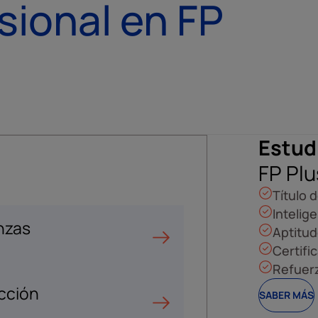
sional en FP
Estud
FP Plu
Título d
Intelige
nzas
Aptitud
Certifi
Refuer
ección
SABER MÁS