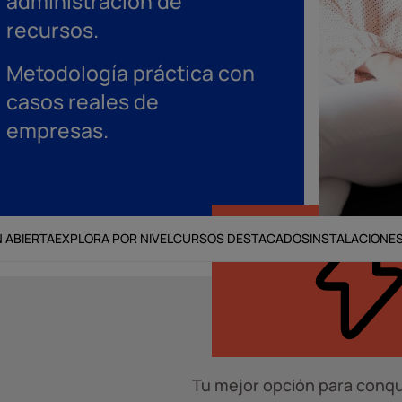
administración de
recursos.
Metodología práctica con
casos reales de
empresas.
 ABIERTA
EXPLORA POR NIVEL
CURSOS DESTACADOS
INSTALACIONE
Tu mejor opción para conqu