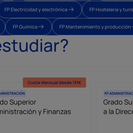
FP Electricidad y electrónica
FP Hostelería y tur
FP Química
FP Mantenimiento y producción
studiar?
Cuota Mensual desde 131€
Cuota Mensual desde 71€
DMINISTRACIÓN
DMINISTRACIÓN
FP ADMINISTRA
FP ADMINISTRA
do Superior
do Superior
Grado Sup
Grado Sup
inistración y Finanzas
inistración y Finanzas a
a la Dire
Dirección
tancia