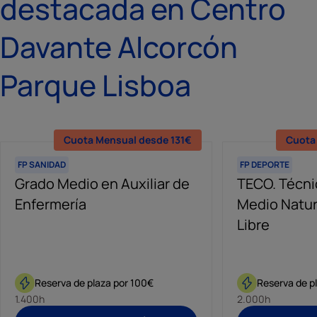
destacada en Centro
Davante Alcorcón
Parque Lisboa
Cuota Mensual desde 131€
Cuota
FP SANIDAD
FP DEPORTE
Grado Medio en Auxiliar de
TECO. Técni
Enfermería
Medio Natur
Libre
Reserva de plaza por 100€
Reserva de p
1.400h
2.000h