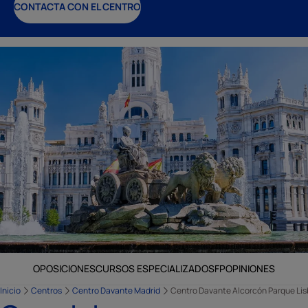
CONTACTA CON EL CENTRO
OPOSICIONES
CURSOS ESPECIALIZADOS
FP
OPINIONES
Inicio
Centros
Centro Davante Madrid
Centro Davante Alcorcón Parque Li