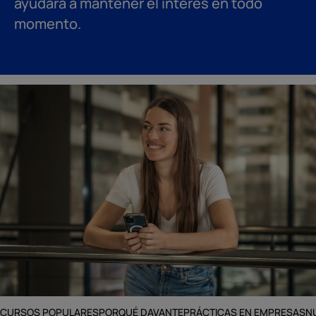
ayudará a mantener el interés en todo
momento.
CURSOS POPULARES
PORQUÉ DAVANTE
PRÁCTICAS EN EMPRESAS
N