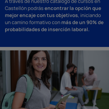
A través de nuestro catálogo de cursos en
Castellón podrás
encontrar la opción que
mejor encaje con tus objetivos
, iniciando
un camino formativo con
más de un 90% de
probabilidades de inserción laboral.