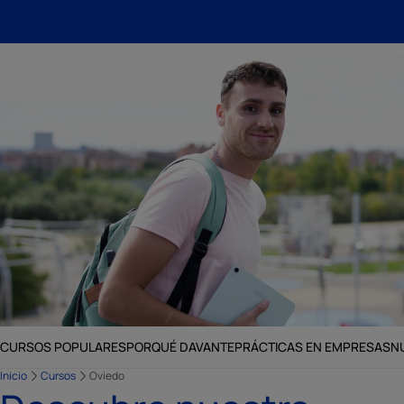
CURSOS POPULARES
PORQUÉ DAVANTE
PRÁCTICAS EN EMPRESAS
N
Inicio
Cursos
Oviedo