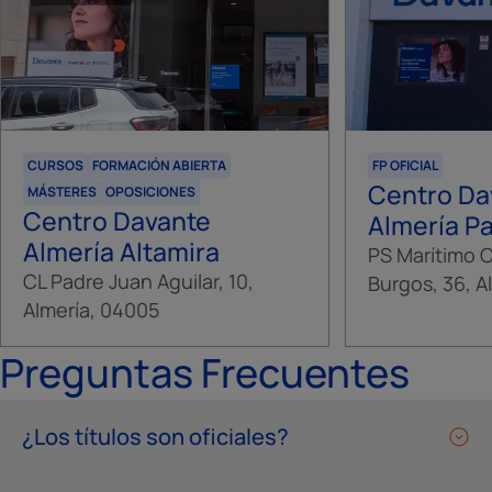
CURSOS
FORMACIÓN ABIERTA
FP OFICIAL
Centro Da
MÁSTERES
OPOSICIONES
Centro Davante
Almería P
Almería Altamira
PS Marítimo 
CL Padre Juan Aguilar, 10,
Burgos, 36, A
Almería, 04005
Preguntas Frecuentes
¿Los títulos son oficiales?